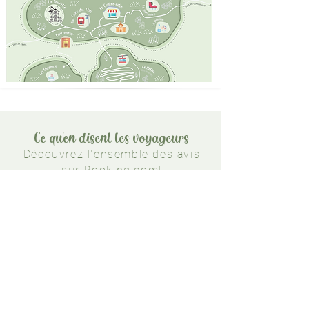
Ce qu'en disent les voyageurs
Découvrez l'ensemble des avis
sur
Booking.com!
« Cet appartement est l'un des
meilleurs endroits dans lesquels j'ai
jamais séjourné. Nous avons
séjourné au dernier étage de la tour
et nous avions l'impression d'être
dans un véritable château de conte
de fées !»