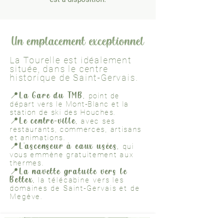
Un emplacement exceptionnel
La Tourelle est idéalement
située, dans le centre
historique de Saint-Gervais.​
📍
La Gare du TMB,
point de
départ vers le Mont-Blanc et la
station de ski des Houches.
📍
Le centre-ville,
avec ses
restaurants, commerces, artisans
et animations.
📍
L'ascenseur à eaux usées,
qui
vous emmène gratuitement aux
thermes.
📍
La navette gratuite vers le
Bettex,
la télécabine vers les
domaines de Saint-Gervais et de
Megève.